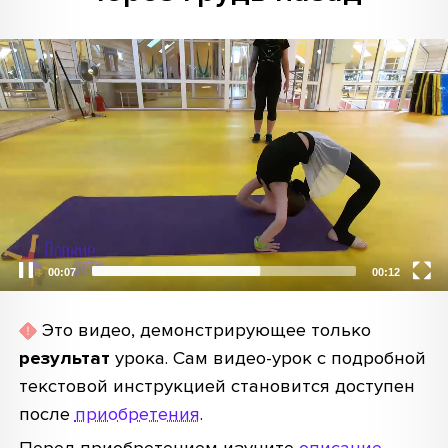
Video
Player
00:08
00:12
Это видео, демонстрирующее только
результат
урока. Сам видео-урок с подробной
текстовой инструкцией становится доступен
после
приобретения
.