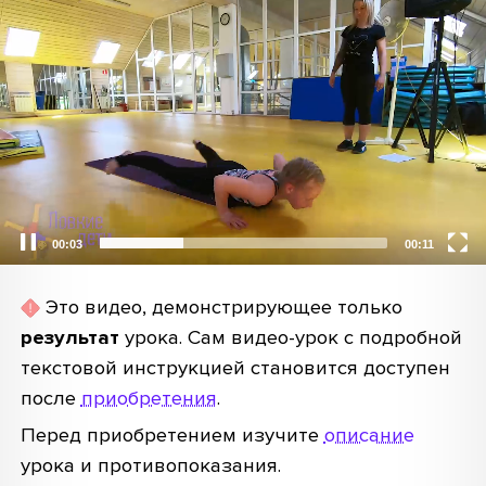
Video
Player
00:03
00:11
Это видео, демонстрирующее только
результат
урока. Сам видео-урок с подробной
текстовой инструкцией становится доступен
после
приобретения
.
Перед приобретением изучите
описание
урока и противопоказания.