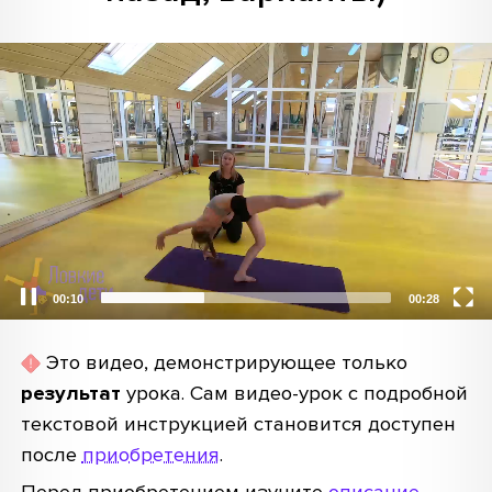
Video
Player
00:10
00:28
Это видео, демонстрирующее только
результат
урока. Сам видео-урок с подробной
текстовой инструкцией становится доступен
после
приобретения
.